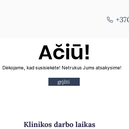
+37
Ačiū!
Dėkojame, kad susisiekėte! Netrukus Jums atsakysime!
grįžti
Klinikos darbo laikas