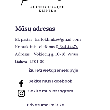
Mūsų adresas
El. paštas
karloklinika@gmail.com
Kontaktinis telefonas 0
644 44474
Adresas Vokiečių g. 10-16,
Vilnius
Lietuva, LT01130
Žiūrėti vietą žemėlapyje
Sekite mus Facebook
Sekite mus Instagram
Privatumo Politika